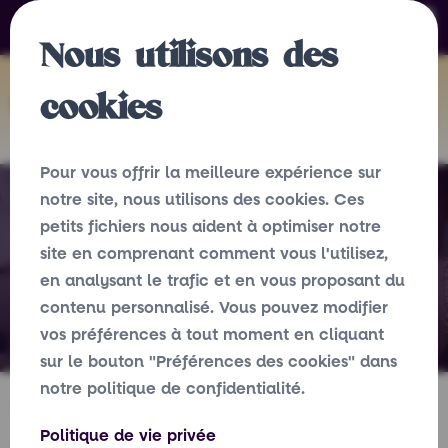
819-629-4666 • 1 888 933-9007 (24/7)
Nous utilisons des
cookies
Pour vous offrir la meilleure expérience sur
notre site, nous utilisons des cookies. Ces
Je connais une survivante
petits fichiers nous aident à optimiser notre
site en comprenant comment vous l'utilisez,
Accueil
Les violences sexuelles
en analysant le trafic et en vous proposant du
Je connais une survivante
contenu personnalisé. Vous pouvez modifier
vos préférences à tout moment en cliquant
sur le bouton "Préférences des cookies" dans
notre politique de confidentialité.
Soutien aux proches
Politique de vie privée