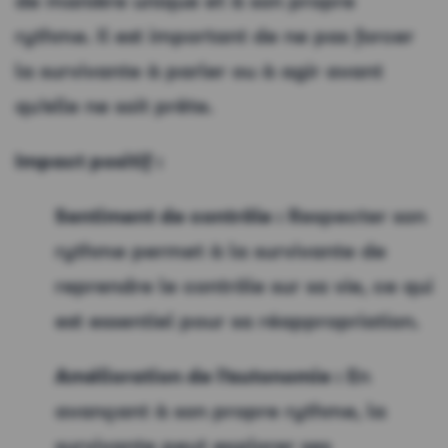
de manière unique et à son propre
rythme. Il est important de ne pas forcer
la survivante à parler ou à agir avant
qu’elle ne soit prête.
Impact positif :
Sentiment de contrôle :
Respecter son
rythme permet à la survivante de
reprendre le contrôle sur sa vie, ce qui
est essentiel pour sa réappropriation.
Amélioration de l’autonomie :
En
avançant à son propre rythme, la
survivante peut explorer ses