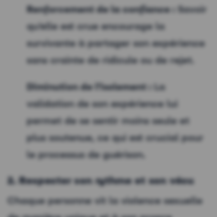
Renforcement de la confiance :
Savoir
qu’elle est crue encourage la
survivante à partager son expérience
sans crainte de ridicule ou de rejet.
Diminution de l’isolement :
La
validation de son expérience lui
permet de se sentir moins seule et
plus soutenue, ce qui est crucial pour
le processus de guérison.
2. Respecter son rythme et son vécu
Chaque personne vit la violence sexuelle