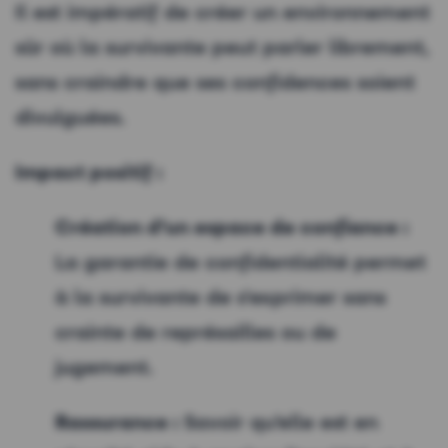
Il est impératif de créer un environnement
sûr où la survivante peut parler librement,
sans craindre que ses confidences soient
divulguées.
Impact positif :
Création d’un espace de confiance :
La garantie de confidentialité permet
à la survivante de s'exprimer sans
crainte de représailles ou de
jugement.
Rassurance :
Savoir qu’elle est en