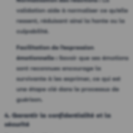
Normalisation des réactions :
La
validation aide à normaliser ce qu’elle
ressent, réduisant ainsi la honte ou la
culpabilité.
Facilitation de l’expression
émotionnelle :
Savoir que ses émotions
sont reconnues encourage la
survivante à les exprimer, ce qui est
une étape clé dans le processus de
guérison.
4. Garantir la confidentialité et la
sécurité