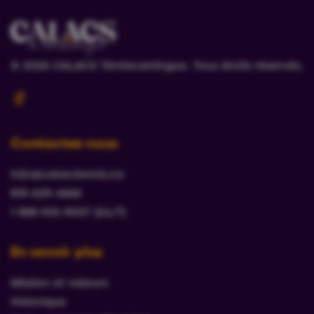
© 2026 CALACS Témiscamingue.
Tous droits réservés.
Contactez-nous
info@calacstemis.ca
819-629-4666
1 888 933-9007 (24/7)
En savoir plus
Mission et valeurs
Historique