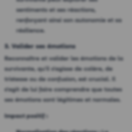
sentiments et ses réactions,
renforçant ainsi son autonomie et sa
résilience.
3. Valider ses émotions
Reconnaître et valider les émotions de la
survivante, qu'il s'agisse de colère, de
tristesse ou de confusion, est crucial. Il
s'agit de lui faire comprendre que toutes
ses émotions sont légitimes et normales.
Impact positif :