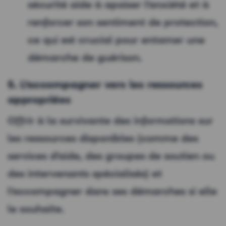
sécurité aide à apaiser l’anxiété et à
renforcer son sentiment de protection,
ce qui est crucial pour entamer une
démarche de guérison.
5. L’accompagner vers les ressources
appropriées
Offrir à la survivante des informations sur
les ressources disponibles (comme des
services d’aide, des groupes de soutien ou
des intervenants spécialisés) et
l’accompagner dans ses démarches si elle
le souhaite.