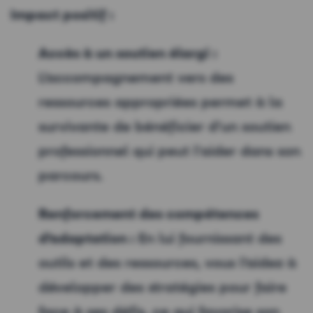
Impact positif :
Accès à un soutien élargi :
L’accompagnement vers des
ressources appropriées permet à la
survivante de bénéficier d’un soutien
professionnel qui peut l'aider dans son
parcours.
Renforcement des compétences
d’adaptation :
En lui fournissant des
outils et des ressources, vous l’aidez à
développer des stratégies pour faire
face à ses défis, ce qui favorise son