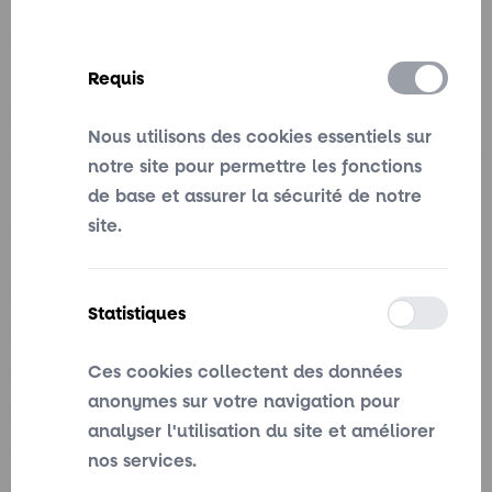
Si un.e proche a vécu de la violence
sexuelle, les intervenantes du CALACS
sont là pour vous écouter et vous guider.
Requis
Elles vous aideront à savoir comment
Nous utilisons des cookies essentiels sur
soutenir une survivante avec bienveillance
notre site pour permettre les fonctions
: quoi dire, comment réagir, et comment
de base et assurer la sécurité de notre
site.
offrir un soutien sans jugement.
Le rôle de l’entourage
Statistiques
Être présent.e pour quelqu’un qui a subi
de la violence est essentiel. Il est
Ces cookies collectent des données
anonymes sur votre navigation pour
important de croire, d’écouter sans juger
analyser l'utilisation du site et améliorer
et de respecter son rythme. La survivante
nos services.
n'est jamais responsable de la violence